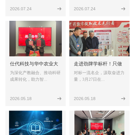
赛活动
2026.07.24
2026.07.24
仕代科技与华中农业大
走进劲牌学标杆！只做
学围绕智慧园林达成战
一件事、与自己竞争
为深化产教融合、推动科研
对标一流名企，汲取奋进力
略合作
成果转化，助力智...
量，3月27日在...
2026.05.18
2026.05.18