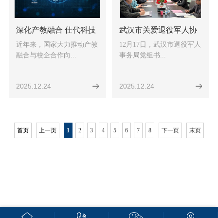
深化产教融合 仕代科技
武汉市关爱退役军人协
校企合作取得丰硕成果
会领导一行莅临仕代科
近年来，国家大力推动产教
12月17日，武汉市退役军人
技调研指导
融合与校企合作向...
事务局党组书...
2025.12.24
2025.12.24
首页
上一页
1
2
3
4
5
6
7
8
下一页
末页