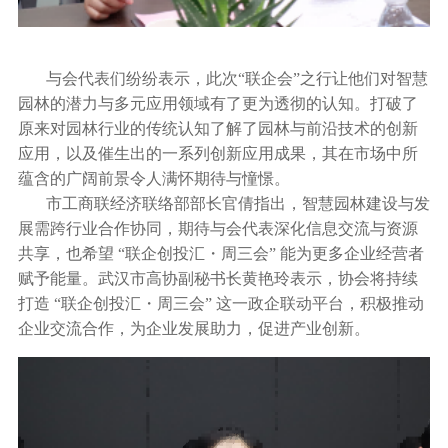
与会代表们纷纷表示，此次“联企会”之行让他们对智慧
园林的潜力与多元应用领域有了更为透彻的认知。打破了
原来对园林行业的传统认知了解了园林与前沿技术的创新
应用，以及催生出的一系列创新应用成果，其在市场中所
蕴含的广阔前景令人满怀期待与憧憬。
市工商联经济联络部部长官倩指出，智慧园林建设与发
展需跨行业合作协同，期待与会代表深化信息交流与资源
共享，也希望 “联企创投汇・周三会” 能为更多企业经营者
赋予能量。武汉市高协副秘书长黄艳玲表示，协会将持续
打造 “联企创投汇・周三会” 这一政企联动平台，积极推动
企业交流合作，为企业发展助力，促进产业创新。